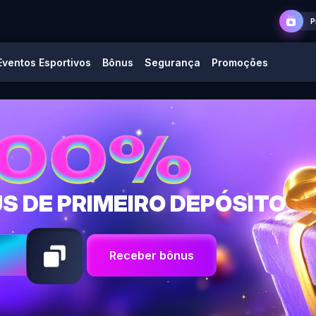
P
Eventos Esportivos
Bônus
Segurança
Promoções
S DE PRIMEIRO DEPÓSITO
Receber bônus