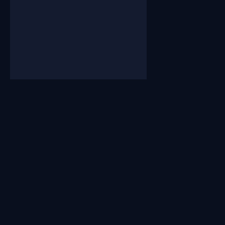
suporte 24 horas por dia, 7 dias por semana