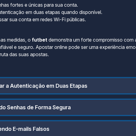
enhas fortes e únicas para sua conta.
utenticação em duas etapas quando disponível.
ssar sua conta em redes Wi-Fi públicas.
as medidas, o
futbet
demonstra um forte compromisso com a 
fiável e seguro. Apostar online pode ser uma experiência em
ruta das suas apostas.
ar a Autenticação em Duas Etapas
r a segurança da sua conta no futbet, ative a autenticação em 
 de segurança, selecione a opção de autenticação em duas et
do Senhas de Forma Segura
ail sempre que tentar acessar sua conta de um dispositivo n
que sua senha no futbet seja forte e única. Para gerenciá-la d
s não autorizados.
o de letras, números e símbolos. Armazene a senha em um ge
ndo E-mails Falsos
larmente e nunca compartilhá-la com ninguém para garantir a 