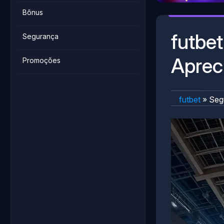
Bônus
futbe
Segurança
Aprec
Promoções
futbet
»
Seg