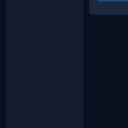
Fique atento a
solicitem info
mail suspeito,