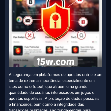
A segurança em plataformas de apostas online é um
tema de extrema importância, especialmente em
sites como o futbet, que atraem uma grande
quantidade de usuários interessados em jogos e
apostas esportivas. A proteção de dados pessoais
e financeiros, bem como a integridade das
transações realizadas, são fundamentais para